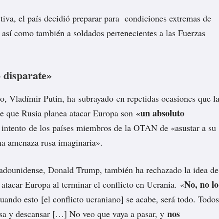
tiva, el país decidió preparar para condiciones extremas de
s, así como también a soldados pertenecientes a las Fuerzas
 disparate»
so, Vladímir Putin, ha
subrayado
en repetidas ocasiones que l
«un absoluto
de que Rusia planea atacar Europa son
n
intento
de los países miembros de la OTAN de «asustar a su
na amenaza rusa imaginaria».
tadounidense, Donald Trump, también ha rechazado la idea de
No, no lo
atacar Europa al terminar el conflicto en Ucrania. «
uando esto [el conflicto ucraniano] se acabe, será todo. Todos
nos
asa y descansar […] No veo que vaya a pasar, y