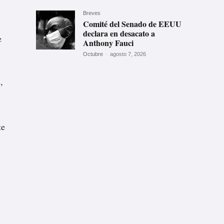
Breves
Comité del Senado de EEUU
declara en desacato a
e
Anthony Fauci
Octubre
-
agosto 7, 2026
,
te