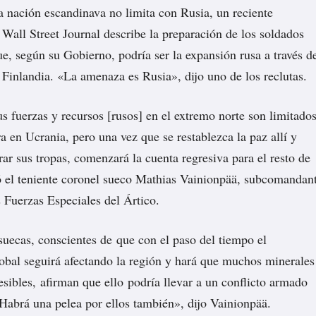
a nación escandinava no limita con Rusia, un reciente
Wall Street Journal describe la preparación de los soldados
ue, según su Gobierno, podría ser la expansión rusa a través d
n Finlandia. «La amenaza es Rusia», dijo uno de los reclutas.
s fuerzas y recursos [rusos] en el extremo norte son limitados
a en Ucrania, pero una vez que se restablezca la paz allí y
rar sus tropas, comenzará la cuenta regresiva para el resto de
ó el teniente coronel sueco Mathias Vainionpää, subcomandan
s Fuerzas Especiales del Ártico.
suecas, conscientes de que con el paso del tiempo el
obal seguirá afectando la región y hará que muchos minerales
esibles, afirman que ello podría llevar a un conflicto armado
«Habrá una pelea por ellos también», dijo Vainionpää.