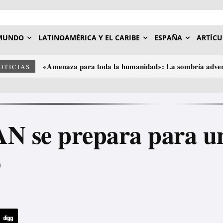
MUNDO
LATINOAMÉRICA Y EL CARIBE
ESPAÑA
ARTÍCU
«Amenaza para toda la humanidad»: La sombría adver
Tres grandes bancos de Wall Street facilitaron a Epst
OTICIAS
AN se prepara para u
o