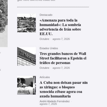
Destacado
«Amenaza para toda la
humanidad»: La sombría
advertencia de Irán sobre
EE.UU.
Octubre
-
agosto 7, 2026
Estados Unidos
n
Tres grandes bancos de Wall
Street facilitaron a Epstein el
tráfico de personas
n
Octubre
-
agosto 7, 2026
Artículos
A Cuba non deixan pasar nin
as xiringas: o bloqueo
xenocida cébase agora coa
axuda humanitaria
André Abeledo Fernández
-
agosto 7, 2026