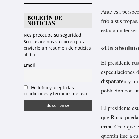
Ante esa perspec
BOLETÍN DE
frío a sus tropa
NOTICIAS
estadounidenses.
Nos preocupa su seguridad.
Solo usaremos su correo para
«Un absoluto
enviarle un resumen de noticias
al día.
El presidente ru
Email
especulaciones 
disparate»
y u
He leído y acepto las
población con u
condiciones y términos de uso
El presidente es
que Rusia pueda 
creo
. Creo que c
querrán irse a c