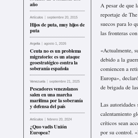
año
A pesar de que l
reportaje
de The 
Artículos
septiembre 20, 2015
suecos para lo q
Hijos de puta, muy hijos de
puta
las fronteras co
Argelia
agosto 1, 2026
«Actualmente, su
Ceuta no es un problema
migratorio: es un ataque
debido a la guerr
geoestratégico contra la
soberanía española
comiencen a reti
Europa», declar
Venezuela
septiembre 21, 2025
de brigada de la
Pescadores venezolanos
salen en una marcha
marítima por la soberanía
Las autoridades 
y defensa del país
calentamiento gl
Artículos
febrero 20, 2024
críticos sean acc
¿Quo vadis Unión
por su control. 
Europea?