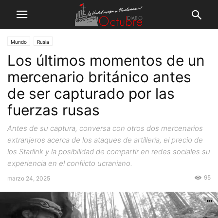
Mundo
Rusia
Los últimos momentos de un
mercenario británico antes
de ser capturado por las
fuerzas rusas
Antes de su captura, conversa con otros dos mercenarios
extranjeros acerca de los ataques de artillería, el precio de
los Starlink y la posibilidad de compartir en redes sociales su
experiencia en el conflicto ucraniano.
95
marzo 24, 2025