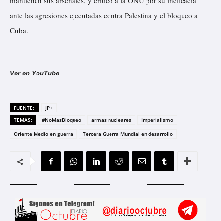
mantienen sus arsenales, y criticó a la ONU por su ineficacia
ante las agresiones ejecutadas contra Palestina y el bloqueo a
Cuba.
Ver en YouTube
FUENTE:
JP+
TEMAS:
#NoMasBloqueo
armas nucleares
Imperialismo
Oriente Medio en guerra
Tercera Guerra Mundial en desarrollo