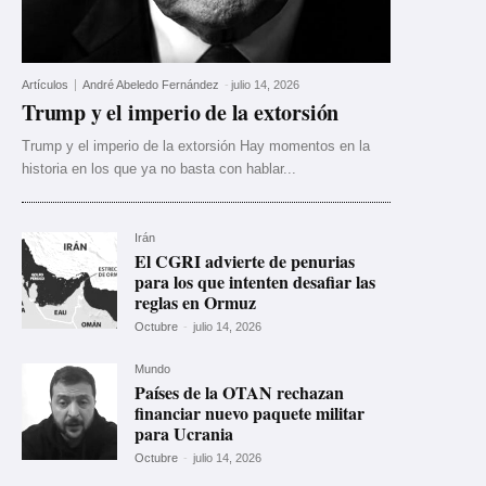
Artículos
André Abeledo Fernández
-
julio 14, 2026
Trump y el imperio de la extorsión
Trump y el imperio de la extorsión Hay momentos en la
historia en los que ya no basta con hablar...
Irán
El CGRI advierte de penurias
para los que intenten desafiar las
reglas en Ormuz
Octubre
-
julio 14, 2026
Mundo
Países de la OTAN rechazan
financiar nuevo paquete militar
para Ucrania
Octubre
-
julio 14, 2026