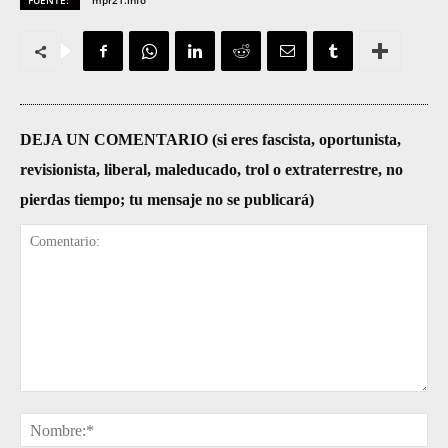
FUENTE:
mpr21.info
DEJA UN COMENTARIO (si eres fascista, oportunista,
revisionista, liberal, maleducado, trol o extraterrestre, no
pierdas tiempo; tu mensaje no se publicará)
Comentario:
No