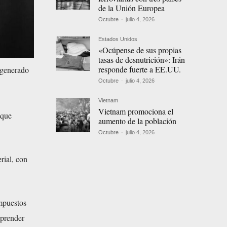
de la Unión Europea
Octubre
-
julio 4, 2026
Estados Unidos
«Ocúpense de sus propias
tasas de desnutrición»: Irán
responde fuerte a EE.UU.
o generado
Octubre
-
julio 4, 2026
Vietnam
Vietnam promociona el
 que
aumento de la población
Octubre
-
julio 4, 2026
rial, con
mpuestos
mprender