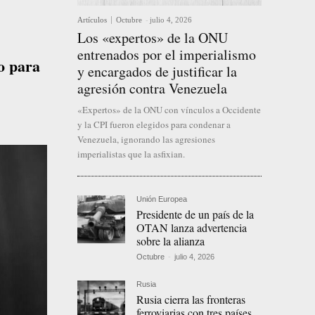
Artículos
Octubre
-
julio 4, 2026
Los «expertos» de la ONU
entrenados por el imperialismo
do para
y encargados de justificar la
agresión contra Venezuela
«Expertos» de la ONU con vínculos a Occidente
y la CPI fueron elegidos para condenar a
Venezuela, ignorando las agresiones
imperialistas que la asfixian.
Unión Europea
Presidente de un país de la
OTAN lanza advertencia
sobre la alianza
Octubre
-
julio 4, 2026
Rusia
Rusia cierra las fronteras
ferroviarias con tres países