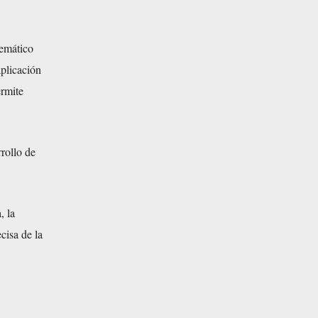
temático
aplicación
ermite
rrollo de
, la
cisa de la