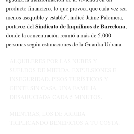
producto financiero, lo que provoca que cada vez sea
menos asequible y estable”, indicó Jaime Palomera,
Sindicato de Inquilinos de Barcelona
portavoz del
,
donde la concentración reunió a más de 5.000
personas según estimaciones de la Guardia Urbana.
ALQUILERES POR LAS NUBES Y
SUELDOS DE MIERDA. EXPULSIONES E
INSEGURIDAD. PISOS TURÍSTICOS Y
GENTE SIN CASA. UNA FAMILIA
DESAHUCIADA CADA 5 MINUTOS.
MIENTRAS, LOS DE ARRIBA
TRIPLICANDO BENEFICIOS A TU COSTA.