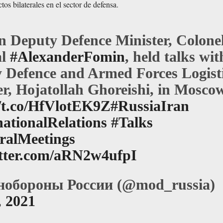
tos bilaterales en el sector de defensa.
n Deputy Defence Minister, Colone
al
#AlexanderFomin
, held talks wit
 Defence and Armed Forces Logist
er, Hojatollah Ghoreishi, in Mosco
//t.co/HfVlotEK9Z
#RussiaIran
nationalRelations
#Talks
eralMeetings
itter.com/aRN2w4ufpI
обороны России (@mod_russia)
, 2021