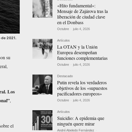
«Hito fundamental»:
Mensaje de Zajárova tras la
liberación de ciudad clave
en el Donbass
Octubre
-
julio 4, 2026
o de 2021.
Artículos
La OTAN y la Unión
Europea desempeñan
con su
funciones complementarias
Octubre
-
julio 4, 2026
eral,
Destacado
Putin revela los verdaderos
objetivos de los «supuestos
ral. Los
pacificadores europeos»
onal”
,
Octubre
-
julio 4, 2026
Artículos
Suicidio: A epidemia que
ninguén quere mirar
sobre el
André Abeledo Fernández
-