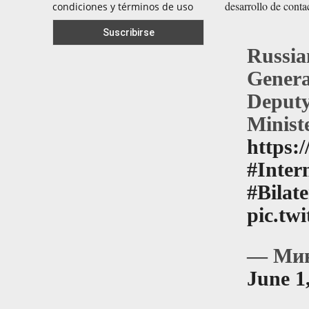
desarrollo de contac
condiciones y términos de uso
Russia
Gener
Deputy
Minist
https:
#Inter
#Bilat
pic.tw
— Мин
June 1