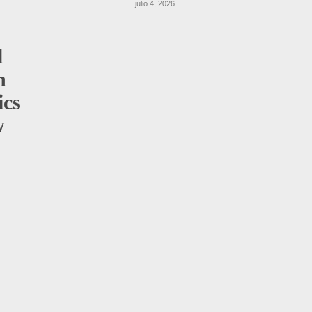
julio 4, 2026
l
h
ics
w