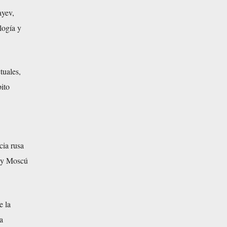
ayev,
logía y
tuales,
ito
cia rusa
n y Moscú
e la
a