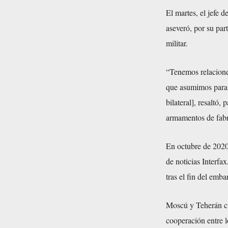
El martes, el jefe 
aseveró, por su par
militar.
“Tenemos relacione
que asumimos para l
bilateral], resaltó,
armamentos de fabr
En octubre de 2020,
de noticias Interfa
tras el fin del emba
Moscú y Teherán cu
cooperación entre l