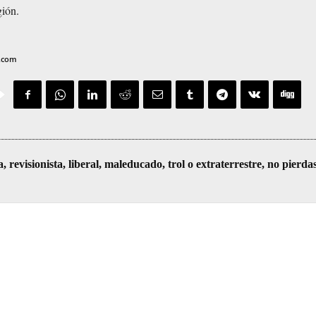
gión.
v.com
visionista, liberal, maleducado, trol o extraterrestre, no pierda