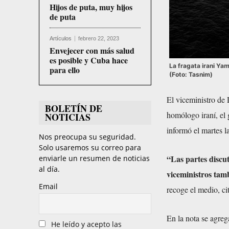
Hijos de puta, muy hijos
de puta
Artículos
febrero 22, 2023
Envejecer con más salud
es posible y Cuba hace
La fragata irani Ya
para ello
(Foto: Tasnim)
El viceministro de
BOLETÍN DE
homólogo iraní, el 
NOTICIAS
informó el martes l
Nos preocupa su seguridad.
Solo usaremos su correo para
“Las partes discut
enviarle un resumen de noticias
al día.
viceministros tam
Email
recoge el medio, c
En la nota se agreg
He leído y acepto las