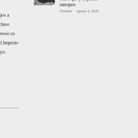
europeo
Octubre
-
agosto 4, 2026
jos a
cluso
broso es
l Imperio
yó.