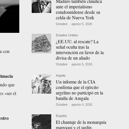
Maduro también claudica
ante el imperialismo
estadounidense desde su
celda de Nueva York
Octubre
-
agosto 5, 2026
Estados Unidos
¿EE.UU. al rescate? La
señal oculta tras la
ta con
intervención en favor de la
divisa de un aliado
Octubre
-
agosto 5, 2026
rimacía
Argelia
Un informe de la CIA
ando que
confirma que el ejército
argelino no participó en la
es «ser el
batalla de Amgala
Octubre
-
agosto 4, 2026
España
estro
El chantaje de la monarquía
marroquí y el jardín