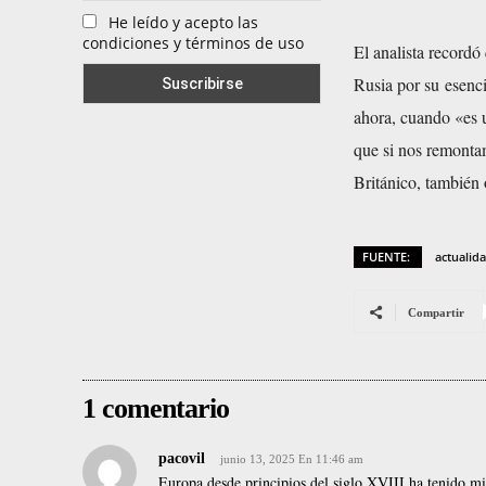
He leído y acepto las
condiciones y términos de uso
El analista recordó
Rusia por su esenci
ahora, cuando «es 
que si nos remonta
Británico, también
FUENTE:
actualid
Compartir
1 comentario
pacovil
junio 13, 2025 En 11:46 am
Europa desde principios del siglo XVIII ha tenido mi