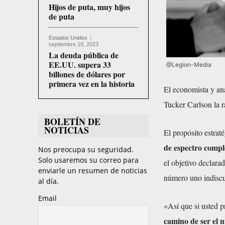
Hijos de puta, muy hijos
de puta
Estados Unidos
septiembre 19, 2023
La deuda pública de
EE.UU. supera 33
@Legion-Media
billones de dólares por
primera vez en la historia
El economista y ana
Tucker Carlson la 
BOLETÍN DE
NOTICIAS
El propósito estra
de espectro compl
Nos preocupa su seguridad.
Solo usaremos su correo para
el objetivo declarad
enviarle un resumen de noticias
número uno indiscu
al día.
Email
«Así que si usted 
camino de ser el 