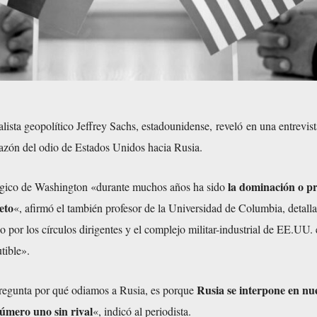
lista geopolítico Jeffrey Sachs, estadounidense,
reveló
en una entrevis
razón del odio de Estados Unidos hacia Rusia.
la dominación o p
tégico de Washington «durante muchos años ha sido
eto
«, afirmó el también profesor de la Universidad de Columbia, detall
o por los círculos dirigentes y el complejo militar-industrial de EE.UU. 
tible».
Rusia se interpone en nu
pregunta por qué odiamos a Rusia, es porque
número uno sin rival
«, indicó al periodista.