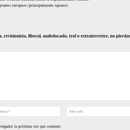
rantes europeos (principalmente sajones).
visionista, liberal, maleducado, trol o extraterrestre, no pierda
Correo
electrónico:*
navegador la próxima vez que comente.