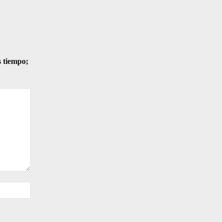
s tiempo;
Sitio
web: