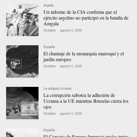
Argelia
Un informe de la CIA confirma que el
ejército argelino no participó en la batalla de
Amgala
Octubre
-
agosto 4, 2026
España
El chantaje de la monarquía marroquí y el
jardín europeo
Octubre
-
agosto 4, 2026
La antigua Ucrania
La corrupción sabotea la adhesión de
Ucrania a la UE mientras Bruselas cierra los
ojos
Octubre
-
agosto 4, 2026
España
El Consejo de Europa denuncia malos tratos