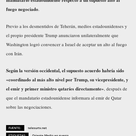
mandatario estadounidense respecto a un supuesto alto al
fuego negociado
.
Previo a los desmentidos de Teherán, medios estadounidenses y
el propio presidente Trump anunciaron unilateralmente que
Washington logró convencer a Israel de aceptar un alto al fuego
con Irán.
Según la versión occidental, el supuesto acuerdo habría sido
«coordinado al más alto nivel por Trump, su vicepresidente, y
el emir y primer ministro qataríes directamente»
, después de
que el mandatario estadounidense informara al emir de Qatar
sobre las negociaciones.
FUENTE:
telesurtv.net
ETIQUETAS:
Oriente Medio en guerra