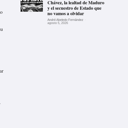
Chávez, la lealtad de Maduro
y el secuestro de Estado que
to
no vamos a olvidar
André Abeledo Fernández
-
agosto 5, 2026
su
ar
y