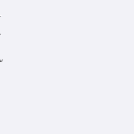
s
».
os