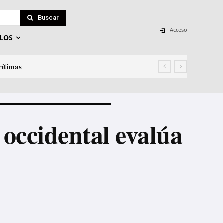
Buscar
Acceso
LOS
rítimas
aduro e o secuestro de Estado que non
 occidental evalúa