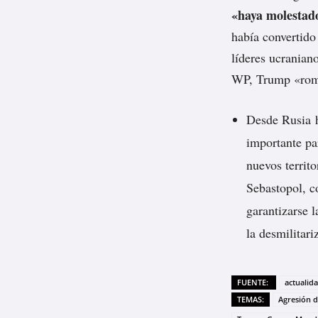
«haya molestad
había convertido
líderes ucranian
WP, Trump «romp
Desde Rusia
importante pa
nuevos territ
Sebastopol, c
garantizarse l
la desmilitari
FUENTE:
actualid
TEMAS:
Agresión d