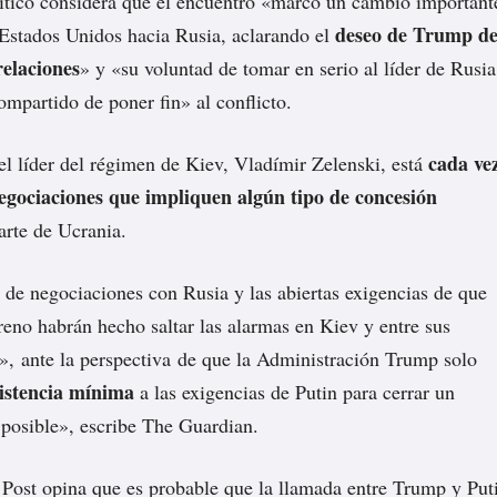
litico
considera
que el encuentro «marcó un cambio important
deseo de Trump d
 Estados Unidos hacia Rusia, aclarando el
relaciones
» y «su voluntad de tomar en serio al líder de Rusia
ompartido de poner fin» al conflicto.
cada ve
 el líder del régimen de Kiev, Vladímir Zelenski, está
egociaciones que impliquen algún tipo de concesión
arte de Ucrania.
o de negociaciones con Rusia y las abiertas exigencias de que
reno habrán hecho saltar las alarmas en Kiev y entre sus
», ante la perspectiva de que la Administración Trump solo
sistencia mínima
a las exigencias de Putin para cerrar un
 posible»,
escribe
The Guardian.
 Post
opina
que es probable que la llamada entre Trump y Put