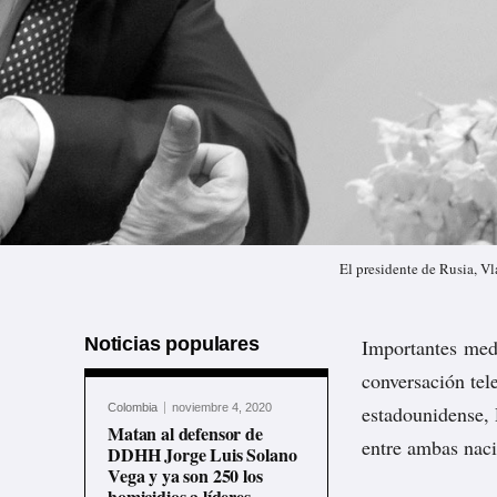
El presidente de Rusia, V
Noticias populares
Importantes med
conversación
tel
Colombia
noviembre 4, 2020
estadounidense, 
Matan al defensor de
entre ambas naci
DDHH Jorge Luis Solano
Vega y ya son 250 los
homicidios a líderes