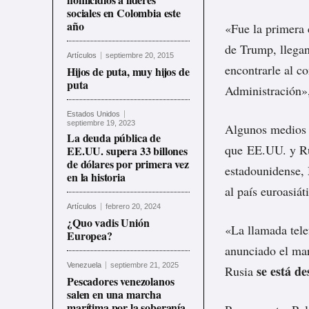
sociales en Colombia este
año
«Fue la primera
de Trump, llegan
Artículos
septiembre 20, 2015
encontrarle al c
Hijos de puta, muy hijos de
puta
Administración»
Estados Unidos
septiembre 19, 2023
Algunos medios r
La deuda pública de
que EE.UU. y Ru
EE.UU. supera 33 billones
de dólares por primera vez
estadounidense, 
en la historia
al país euroasiá
Artículos
febrero 20, 2024
¿Quo vadis Unión
«La llamada tele
Europea?
anunciado el mar
Venezuela
septiembre 21, 2025
se está d
Rusia
Pescadores venezolanos
salen en una marcha
marítima por la soberanía