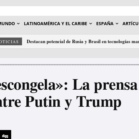
MUNDO
LATINOAMÉRICA Y EL CARIBE
ESPAÑA
ARTÍCU
Destacan potencial de Rusia y Brasil en tecnologías ma
Venezuela: a sementeira de Chávez, a lealdade de M
OTICIAS
imos esquecer
escongela»: La prensa
ntre Putin y Trump