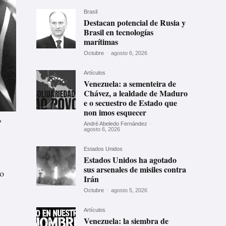
Brasil
Destacan potencial de Rusia y
Brasil en tecnologías
marítimas
Octubre
-
agosto 6, 2026
Artículos
Venezuela: a sementeira de
Chávez, a lealdade de Maduro
e o secuestro de Estado que
non imos esquecer
P
André Abeledo Fernández
-
agosto 6, 2026
Estados Unidos
Estados Unidos ha agotado
sus arsenales de misiles contra
go
Irán
s
Octubre
-
agosto 5, 2026
Artículos
Venezuela: la siembra de