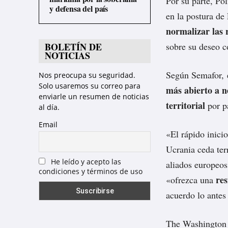
Por su parte, Po
y defensa del país
en la postura de
normalizar las 
BOLETÍN DE
sobre su deseo c
NOTICIAS
Según
Semafor
,
Nos preocupa su seguridad.
Solo usaremos su correo para
más abierto a n
enviarle un resumen de noticias
territorial
por p
al día.
Email
«El rápido inici
Ucrania ceda ter
He leído y acepto las
aliados europeos
condiciones y términos de uso
re
«ofrezca una
acuerdo lo antes
The Washington