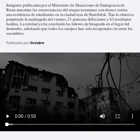
Imágenes publicadas por el Ministerio de Situaciones de Emergencia de
Rusia muestran las consecuencias del ataque ucraniano con drones contra
una residencia de estudiantes en la ciudad rusa de Starobélsk. Tras la ofensiva
perpetrada la madrugada del viernes, 21 personas fallecieron y 63 resultaron
heridas. La entidad ya ha concluido las labores de búsqueda en el lugar del
derrumbe, señalando que todos los cuerpos han sido recuperados de entre los
escombros.
Publicado por
Octubre