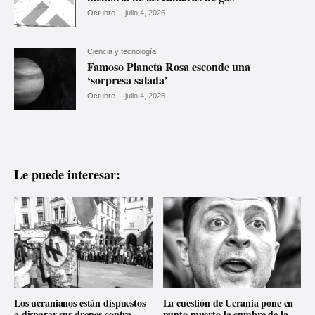
Octubre
-
julio 4, 2026
Ciencia y tecnología
Famoso Planeta Rosa esconde una
‘sorpresa salada’
Octubre
-
julio 4, 2026
Le puede interesar:
Los ucranianos están dispuestos
La cuestión de Ucrania pone en
a disparar sus drones contra
punto muerto la cumbre de la