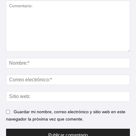
Comentario:
No
Cor
ele
Sit
web
Guardar mi nombre, correo electrónico y sitio web en este
navegador la próxima vez que comente.